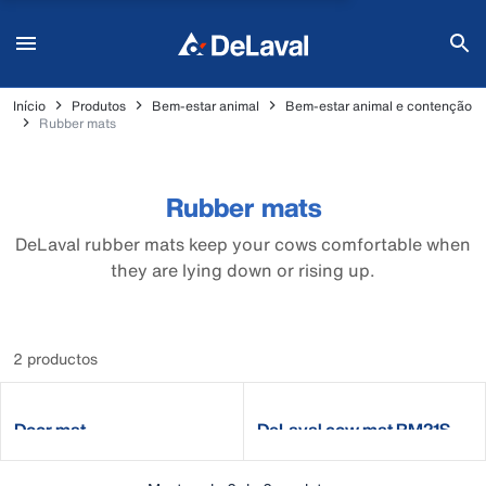
Início
Produtos
Bem-estar animal
Bem-estar animal e contenção
Rubber mats
Rubber mats
DeLaval rubber mats keep your cows comfortable when
they are lying down or rising up.
2 productos
Door mat
DeLaval cow mat RM21S