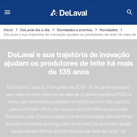
Início
DeLaval dia a dia
Novidades e eventos
Novidades
DeLaval e sua trajetória de inovação ajudam os produtores de leite há mais d
DeLaval e sua trajetória de inovação
ajudam os produtores de leite há mais
de 135 anos
Estocolmo, Suecia, 11 de junho de 2019 - A DeLaval anuncia o
seu mais recente sistema de sala de ordenha paralela P500, a
única sala de ordenha paralela na indústria, com três opções
para controlar o fluxo de vacas e sem portões sequenciais
fixados no piso. Esta inovação é uma continuação das inúmeras
soluções lançadas ao longo dos anos pela DeLaval para ajudar
as atividades diárias dos produtores de leite ao redor do