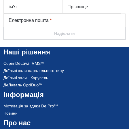
ім'я
Прізвище
Електронна пошта
*
Надіслати
Наші рішення
Серія DeLaval VMS™
Доїльні зали паралельного типу
Доїльні зали - Карусель
ДеЛаваль OptiDuo™
Інформація
Мотивація за вдяки DelPro™
Новини
Про нас