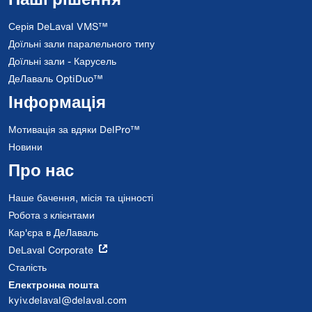
Серія DeLaval VMS™
Доїльні зали паралельного типу
Доїльні зали - Карусель
ДеЛаваль OptiDuo™
Інформація
Мотивація за вдяки DelPro™
Новини
Про нас
Наше бачення, місія та цінності
Робота з клієнтами
Кар'єра в ДеЛаваль
DeLaval Corporate
Сталість
Електронна пошта
kyiv.delaval@delaval.com