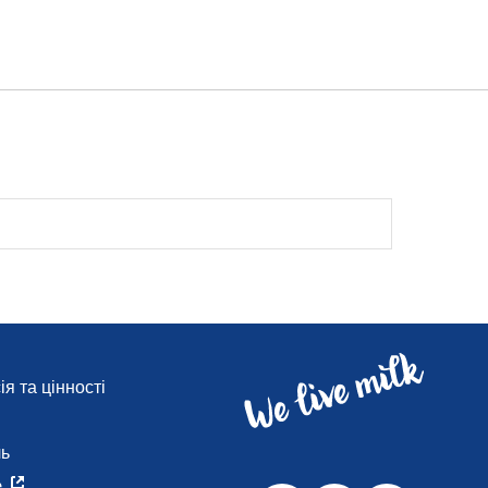
я та цінності
и
ль
e