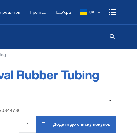
 розвиток
Про нас
Кар'єра
UK
ing
al Rubber Tubing
 90844780
Додати до списку покупок