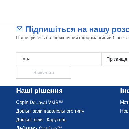
Підпишіться на нашу розс
Підписуйтесь на щомісячний інформаційний бюлетен
ім'я
Прізвище
Надіслати
Наші рішення
Ін
Серія DeLaval VMS™
Мот
Доїльні зали паралельного типу
Нов
Доїльні зали - Карусель
ДеЛаваль OptiDuo™