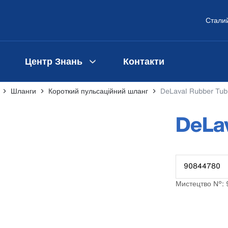
Сталий
Центр Знань
Контакти
Шланги
Короткий пульсаційний шланг
DeLaval Rubber Tub
DeLav
90844780
Мистецтво №: