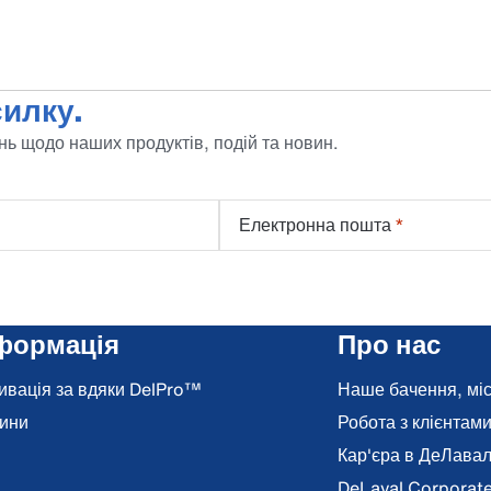
илку.
ь щодо наших продуктів, подій та новин.
Електронна пошта
*
формація
Про нас
ивація за вдяки DelPro™
Наше бачення, місі
ини
Робота з клієнтам
Кар'єра в ДеЛава
DeLaval Corporat