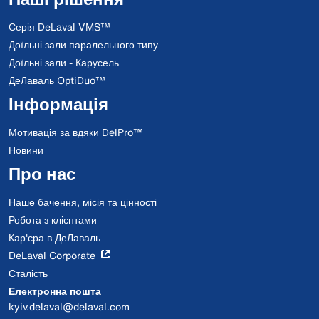
Серія DeLaval VMS™
Доїльні зали паралельного типу
Доїльні зали - Карусель
ДеЛаваль OptiDuo™
Інформація
Мотивація за вдяки DelPro™
Новини
Про нас
Наше бачення, місія та цінності
Робота з клієнтами
Кар'єра в ДеЛаваль
DeLaval Corporate
Сталість
Електронна пошта
kyiv.delaval@delaval.com