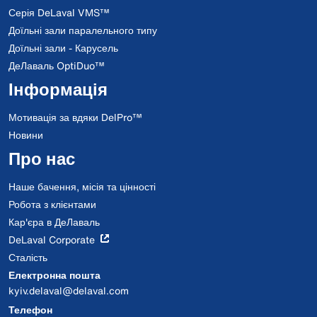
Серія DeLaval VMS™
Доїльні зали паралельного типу
Доїльні зали - Карусель
ДеЛаваль OptiDuo™
Інформація
Мотивація за вдяки DelPro™
Новини
Про нас
Наше бачення, місія та цінності
Робота з клієнтами
Кар'єра в ДеЛаваль
DeLaval Corporate
Сталість
Електронна пошта
kyiv.delaval@delaval.com
Телефон