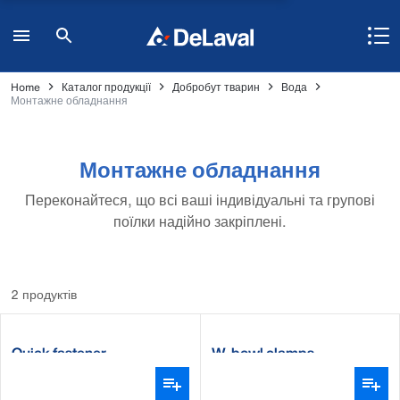
Home
Каталог продукції
Добробут тварин
Вода
Монтажне обладнання
Монтажне обладнання
Переконайтеся, що всі ваші індивідуальні та групові
поїлки надійно закріплені.
2 продуктів
Quick fastener
W-bowl clamps