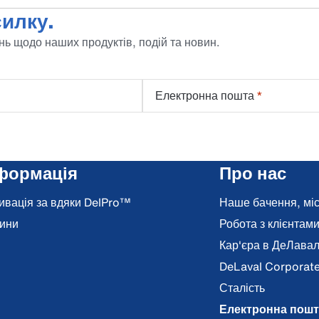
илку.
ь щодо наших продуктів, подій та новин.
Електронна пошта
*
формація
Про нас
ивація за вдяки DelPro™
Наше бачення, місі
ини
Робота з клієнтам
Кар'єра в ДеЛава
DeLaval Corporat
Сталість
Електронна пошт