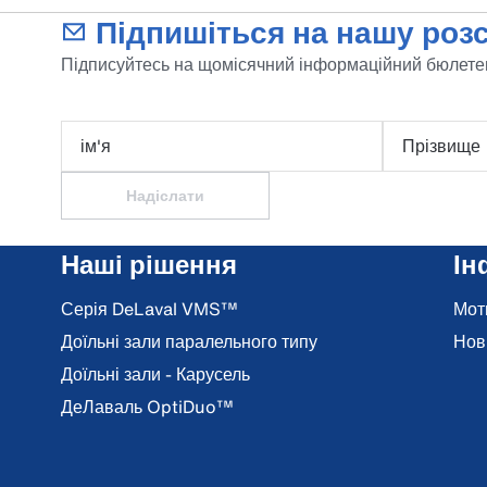
Підпишіться на нашу розс
Підписуйтесь на щомісячний інформаційний бюлетен
ім'я
Прізвище
Надіслати
Наші рішення
Ін
Серія DeLaval VMS™
Мот
Доїльні зали паралельного типу
Нов
Доїльні зали - Карусель
ДеЛаваль OptiDuo™