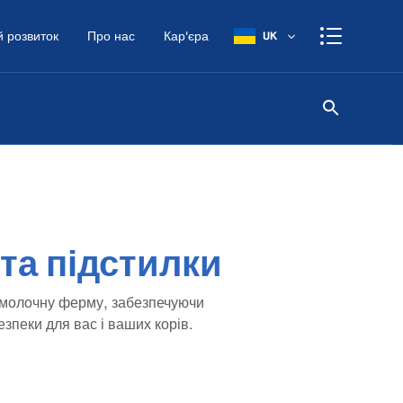
 розвиток
Про нас
Кар'єра
UK
та підстилки
 молочну ферму, забезпечуючи
зпеки для вас і ваших корів.