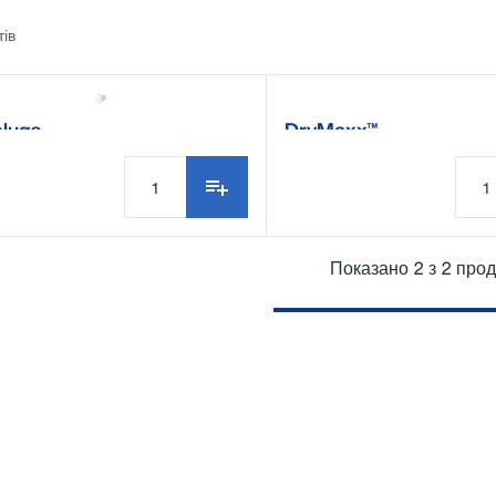
тів
plugs
DryMaxx™
Показано 2 з 2 прод