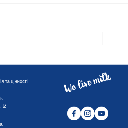
я та цінності
и
ль
e
а