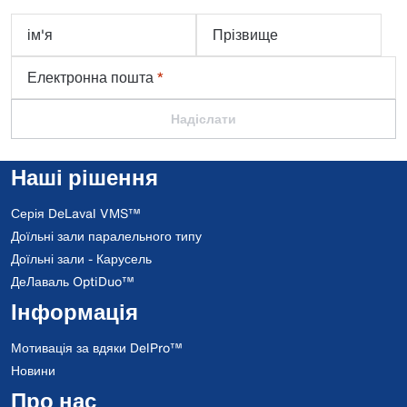
ім'я
Прізвище
Електронна пошта
*
Надіслати
Наші рішення
Серія DeLaval VMS™
Доїльні зали паралельного типу
Доїльні зали - Карусель
ДеЛаваль OptiDuo™
Інформація
Мотивація за вдяки DelPro™
Новини
Про нас