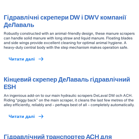
Гідравлічні скрепери DW і DWV компанії
ДеЛаваль
Robustly constructed with an animal-friendly design, these manure scrapers
can handle solid manure with long straw and liquid manure. Floating blades
and side wings provide excellent cleaning for optimal animal hygiene. A
heavy-duty central body with the step mechanism makes operation safe.
Читати далі
Кінцевий скрепер ДеЛаваль гідравлічний
ESH
An ingenious add-on to our main hydraulic scrapers DeLaval DM och ACH.
Riding “piggy back” on the main scraper, it cleans the last few metres of the
alley efficiently, reliably and – perhaps best of all – completely automatically.
Читати далі
Гідравлічний транспортер ACH для