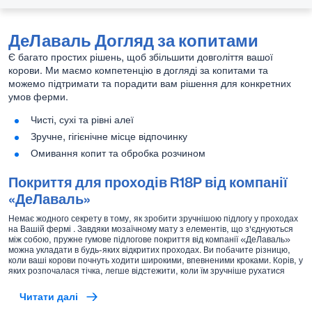
ДеЛаваль Догляд за копитами
Є багато простих рішень, щоб збільшити довголіття вашої
корови. Ми маємо компетенцію в догляді за копитами та
можемо підтримати та порадити вам рішення для конкретних
умов ферми.
Чисті, сухі та рівні алеї
Зручне, гігієнічне місце відпочинку
Омивання копит та обробка розчином
Покриття для проходів R18P від компанії
«ДеЛаваль»
Немає жодного секрету в тому, як зробити зручнішою підлогу у проходах
на Вашій фермі . Завдяки мозаїчному мату з елементів, що з'єднуються
між собою, пружне гумове підлогове покриття від компанії «ДеЛаваль»
можна укладати в будь-яких відкритих проходах. Ви побачите різницю,
коли ваші корови почнуть ходити широкими, впевненими кроками. Корів, у
яких розпочалася тічка, легше відстежити, коли їм зручніше рухатися
Читати далі