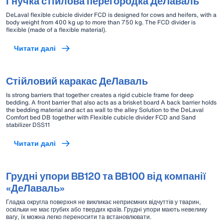
Гнучка стійлова перегородка ДеЛаваль
DeLaval flexible cubicle divider FCD is designed for cows and heifers, with a
body weight from 400 kg up to more than 750 kg. The FCD divider is
flexible (made of a flexible material).
Читати далі
Стійловий каракас ДеЛаваль
Is strong barriers that together creates a rigid cubicle frame for deep
bedding. A front barrier that also acts as a brisket board A back barrier holds
the bedding material and act as wall to the alley Solution to the DeLaval
Comfort bed DB together with Flexible cubicle divider FCD and Sand
stabilizer DSS11
Читати далі
Грудні упори BB120 та BB100 від компанії
«ДеЛаваль»
Гладка округла поверхня не викликає неприємних відчуттів у тварин,
оскільки не має грубих або твердих країв. Грудні упори мають невелику
вагу, їх можна легко переносити та встановлювати.