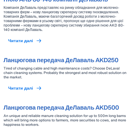
Компанія ДеЛаваль представляє на ринку обладнання для молочно-
товарних ферм – нову ланцюгову скреперну систему гноєвидалення.
Компанія ДеЛаваль, маючи багаторічний досвід роботи з молочно-
товарними фермами в усьому світі, пропонує ще одне рішення для цієї
проблеми – нову ланцюгову скреперну систему збирання гною AKD 80-
140 компанії ДеЛаваль.
Читати далі
Ланцюгова передача ДеЛаваль AKD250
Tired of changing cable and high maintenance costs? Choose DeLaval
chain cleaning systems. Probably the strongest and most robust solution on
the market.
Читати далі
Ланцюгова передача ДеЛаваль AKD500
An unique and reliable manure cleaning solution for up to 500m long barns
which will bring more options to farmers, more securities to cows, and more
happiness to workers.