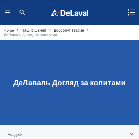
Home
Наші рішення
Добробут тварин
ДеЛаваль Догляд за копитами
ДеЛаваль Догляд за копитами
Розділи