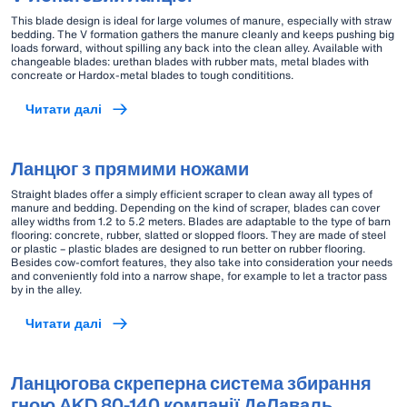
This blade design is ideal for large volumes of manure, especially with straw
bedding. The V formation gathers the manure cleanly and keeps pushing big
loads forward, without spilling any back into the clean alley. Available with
changeable blades: urethan blades with rubber mats, metal blades with
concreate or Hardox-metal blades to tough condititions.
Читати далі
Ланцюг з прямими ножами
Straight blades offer a simply efficient scraper to clean away all types of
manure and bedding. Depending on the kind of scraper, blades can cover
alley widths from 1.2 to 5.2 meters. Blades are adaptable to the type of barn
flooring: concrete, rubber, slatted or slopped floors. They are made of steel
or plastic – plastic blades are designed to run better on rubber flooring.
Besides cow-comfort features, they also take into consideration your needs
and conveniently fold into a narrow shape, for example to let a tractor pass
by in the alley.
Читати далі
Ланцюгова скреперна система збирання
гною AKD 80-140 компанії ДеЛаваль