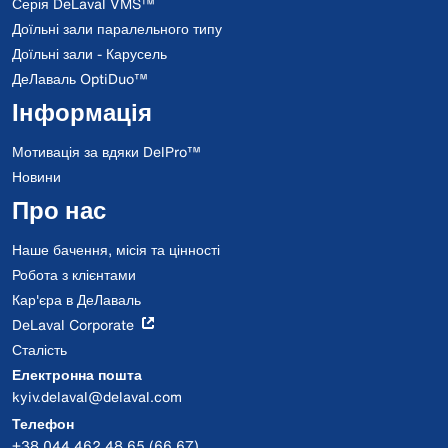
Серія DeLaval VMS™
Доїльні зали паралельного типу
Доїльні зали - Карусель
ДеЛаваль OptiDuo™
Інформація
Мотивація за вдяки DelPro™
Новини
Про нас
Наше бачення, місія та цінності
Робота з клієнтами
Кар'єра в ДеЛаваль
DeLaval Corporate
Сталість
Електронна пошта
kyiv.delaval@delaval.com
Телефон
+38 044 462 48 65 (66,67)