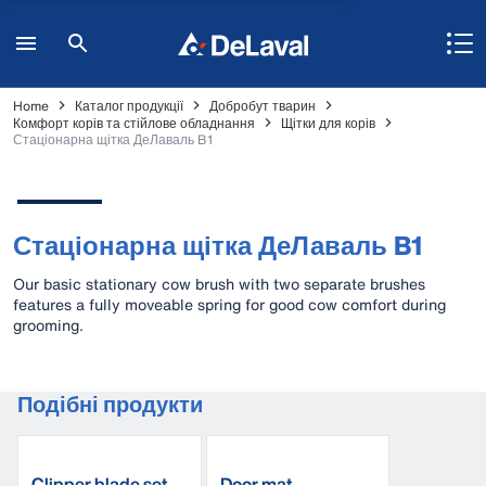
Home
Каталог продукції
Добробут тварин
Комфорт корів та стійлове обладнання
Щітки для корів
Стаціонарна щітка ДеЛаваль B1
Стаціонарна щітка ДеЛаваль B1
Our basic stationary cow brush with two separate brushes
features a fully moveable spring for good cow comfort during
grooming.
Подібні продукти
Clipper blade set
Door mat