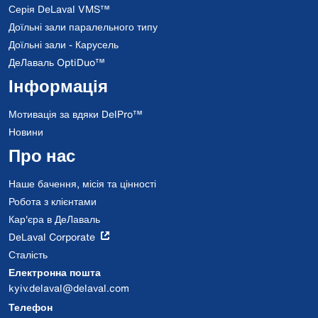
Серія DeLaval VMS™
Доїльні зали паралельного типу
Доїльні зали - Карусель
ДеЛаваль OptiDuo™
Інформація
Мотивація за вдяки DelPro™
Новини
Про нас
Наше бачення, місія та цінності
Робота з клієнтами
Кар'єра в ДеЛаваль
DeLaval Corporate
Сталість
Електронна пошта
kyiv.delaval@delaval.com
Телефон