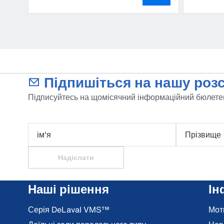
Підпишіться на нашу розс
Підписуйтесь на щомісячний інформаційний бюлетен
ім'я
Прізвище
Надіслати
Наші рішення
Ін
Серія DeLaval VMS™
Мот