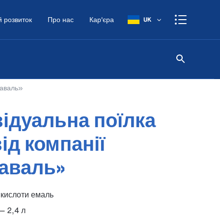
 розвиток
Про нас
Кар'єра
UK
Лаваль»
відуальна поїлка
ід компанії
аваль»
 кислоти емаль
 — 2,4 л