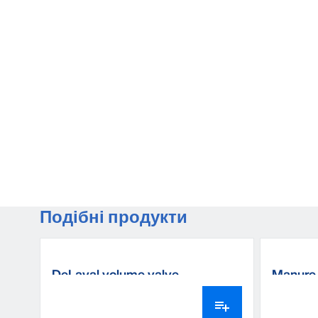
Подібні продукти
DeLaval volume valve
Manure 