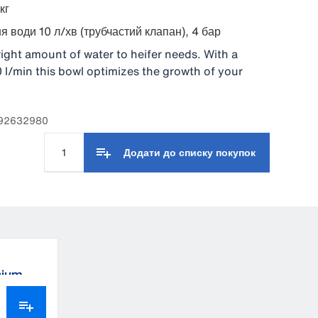
кг
 води 10 л/хв (трубчастий клапан), 4 бар
right amount of water to heifer needs. With a
0 l/min this bowl optimizes the growth of your
 92632980
Додати до списку покупок
nium