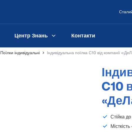
Сталий
Центр Знань
Контакти
Поїлки індивідуальні
Індивідуальна поїлка C10 від компанії «Де
Інди
C10 в
«ДеЛ
Стійка до
Місткість