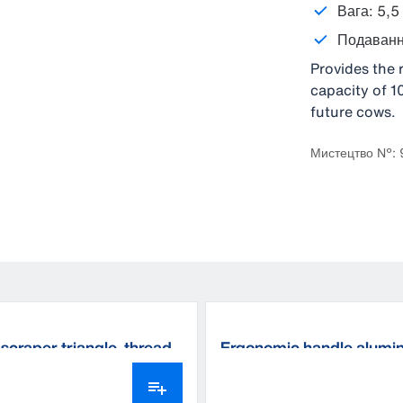
Вага: 5,5 
Подавання
Provides the 
capacity of 1
future cows.
Мистецтво №:
scraper triangle, thread
Ergonomic handle alumi