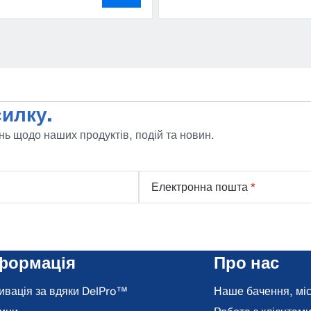
илку.
ь щодо наших продуктів, подій та новин.
Електронна пошта
*
формація
Про нас
ивація за вдяки DelPro™
Наше бачення, місі