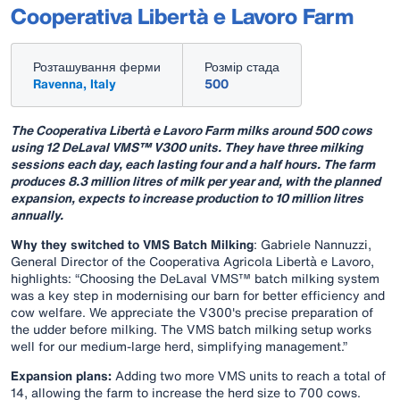
Cooperativa Libertà e Lavoro Farm
Розташування ферми
Розмір стада
Ravenna, Italy
500
The Cooperativa Libertà e Lavoro Farm milks around 500 cows
using 12 DeLaval VMS™ V300 units. They have three milking
sessions each day, each lasting four and a half hours. The farm
produces 8.3 million litres of milk per year and, with the planned
expansion, expects to increase production to 10 million litres
annually.
Why they switched to VMS Batch Milking
: Gabriele Nannuzzi,
General Director of the Cooperativa Agricola Libertà e Lavoro,
highlights: “Choosing the DeLaval VMS™ batch milking system
was a key step in modernising our barn for better efficiency and
cow welfare. We appreciate the V300's precise preparation of
the udder before milking. The VMS batch milking setup works
well for our medium-large herd, simplifying management.”
Expansion plans:
Adding two more VMS units to reach a total of
14, allowing the farm to increase the herd size to 700 cows.