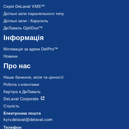
Серія DeLaval VMS™
Доїльні зали паралельного типу
Доїльні зали - Карусель
ДеЛаваль OptiDuo™
Інформація
Мотивація за вдяки DelPro™
Новини
Про нас
Наше бачення, місія та цінності
Робота з клієнтами
Кар'єра в ДеЛаваль
DeLaval Corporate
Сталість
Електронна пошта
kyiv.delaval@delaval.com
Телефон