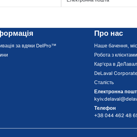
формація
Про нас
ивація за вдяки DelPro™
Наше бачення, місі
ини
Робота з клієнтам
Кар'єра в ДеЛава
DeLaval Corporat
Сталість
Електронна пошт
kyiv.delaval@dela
Телефон
+38 044 462 48 65