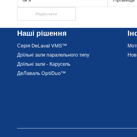
Надіслати
Наші рішення
Ін
Серія DeLaval VMS™
Мот
Доїльні зали паралельного типу
Нов
Доїльні зали - Карусель
ДеЛаваль OptiDuo™