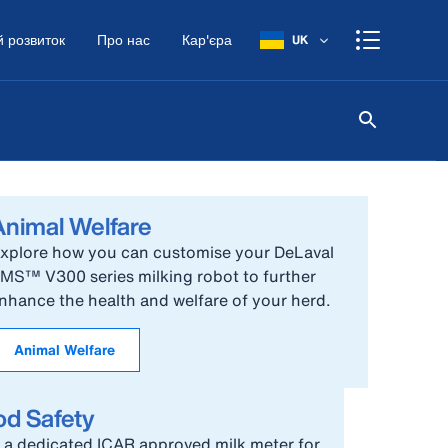
 розвиток
Про нас
Кар'єра
UK
Animal Welfare
xplore how you can customise your DeLaval
MS™ V300 series milking robot to further
nhance the health and welfare of your herd.
Animal Welfare
od Safety
 a dedicated ICAR approved milk meter for