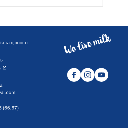
я та цінності
и
ль
e
а
val.com
 (66,67)