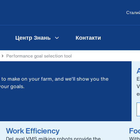
Сталий
Центр Знань
Контакти
Performance goal selection tool
 to make on your farm, and we'll show you the
E
your goals.
V
e
Work Efficiency
Fo
DeLaval VMS milking robots provide the
With