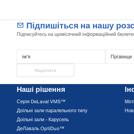
Підпишіться на нашу розс
Підписуйтесь на щомісячний інформаційний бюлетен
ім'я
Прізвище
Надіслати
Наші рішення
Ін
Серія DeLaval VMS™
Мот
Доїльні зали паралельного типу
Нов
Доїльні зали - Карусель
ДеЛаваль OptiDuo™