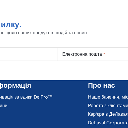
илку.
ь щодо наших продуктів, подій та новин.
Електронна пошта
*
формація
Про нас
ивація за вдяки DelPro™
Наше бачення, місі
ини
Робота з клієнтам
Кар'єра в ДеЛава
DeLaval Corporat