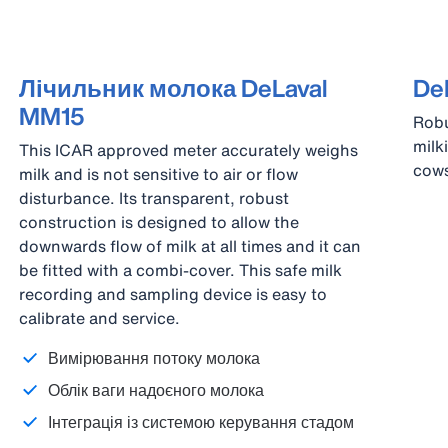
Лічильник молока DeLaval
De
MM15
Robu
milk
This ICAR approved meter accurately weighs
cows
milk and is not sensitive to air or flow
disturbance. Its transparent, robust
construction is designed to allow the
downwards flow of milk at all times and it can
be fitted with a combi-cover. This safe milk
recording and sampling device is easy to
calibrate and service.
Вимірювання потоку молока
Облік ваги надоєного молока
Інтеграція із системою керування стадом