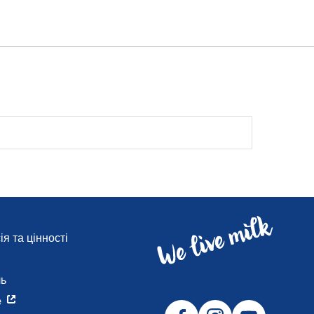
я та цінності
и
ль
e