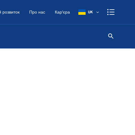
 розвиток
Про нас
Кар'єра
UK