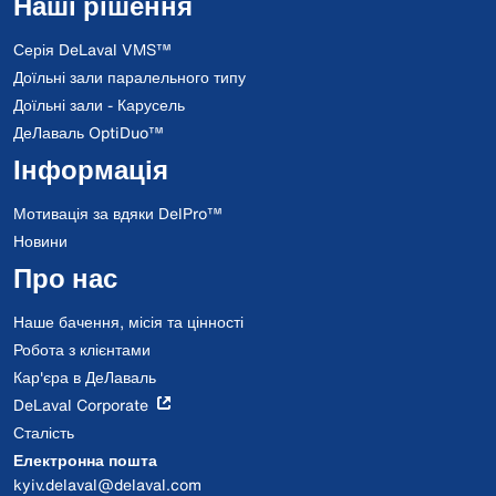
Наші рішення
Серія DeLaval VMS™
Доїльні зали паралельного типу
Доїльні зали - Карусель
ДеЛаваль OptiDuo™
Інформація
Мотивація за вдяки DelPro™
Новини
Про нас
Наше бачення, місія та цінності
Робота з клієнтами
Кар'єра в ДеЛаваль
DeLaval Corporate
Сталість
Електронна пошта
kyiv.delaval@delaval.com