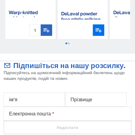
Warp-knitted
DeLaval t
DeLaval powder
udder towel
dispensin
free nitrile milking
gloves
Підпишіться на нашу розсилку.
Підписуйтесь на щомісячний інформаційний бюлетень щодо
наших продуктів, подій та новин.
ім'я
Прізвище
Електронна пошта
*
Надіслати