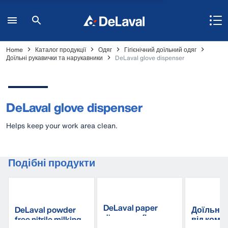
Home
Каталог продукції
Одяг
Гігієнічний доїльний одяг
Доїльні рукавички та нарукавники
DeLaval glove dispenser
DeLaval glove dispenser
Helps keep your work area clean.
Подібні продукти
DeLaval paper
DeLaval powder
Доїльни
dispenser floor
free nitrile milking
від компа