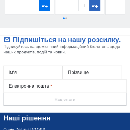
gloves
«ДеЛава
Підпишіться на нашу розсилку.
Підписуйтесь на щомісячний інформаційний бюлетень щодо
наших продуктів, подій та новин.
ім'я
Прізвище
Електронна пошта
*
Надіслати
Наші рішення
Серія DeLaval VMS™