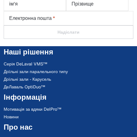
ім'я
Прізвище
Електронна пошта
*
Надіслати
Наші рішення
Серія DeLaval VMS™
Доїльні зали паралельного типу
Доїльні зали - Карусель
ДеЛаваль OptiDuo™
Інформація
Мотивація за вдяки DelPro™
Новини
Про нас