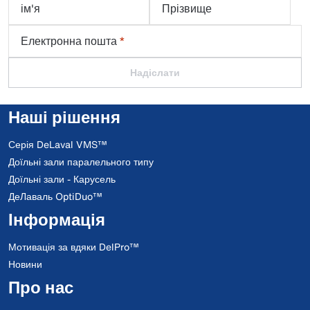
ім'я
Прізвище
Електронна пошта
*
Надіслати
Наші рішення
Серія DeLaval VMS™
Доїльні зали паралельного типу
Доїльні зали - Карусель
ДеЛаваль OptiDuo™
Інформація
Мотивація за вдяки DelPro™
Новини
Про нас