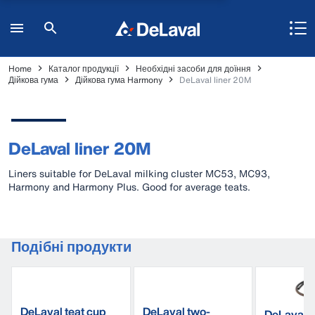
Home
Каталог продукції
Необхідні засоби для доїння
Дійкова гума
Дійкова гума Harmony
DeLaval liner 20M
DeLaval liner 20M
Liners suitable for DeLaval milking cluster MC53, MC93,
Harmony and Harmony Plus. Good for average teats.
Подібні продукти
DeLaval teat cup
DeLaval two-
DeLaval 