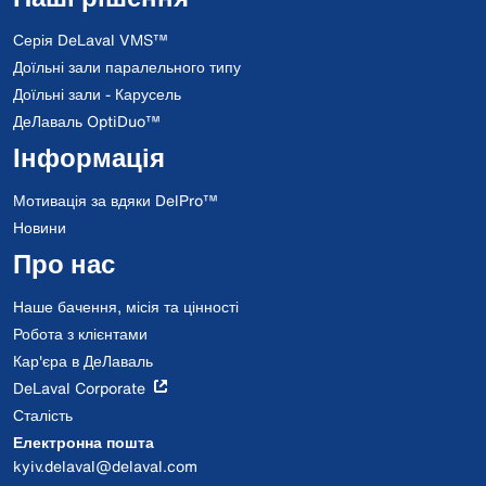
Серія DeLaval VMS™
Доїльні зали паралельного типу
Доїльні зали - Карусель
ДеЛаваль OptiDuo™
Інформація
Мотивація за вдяки DelPro™
Новини
Про нас
Наше бачення, місія та цінності
Робота з клієнтами
Кар'єра в ДеЛаваль
DeLaval Corporate
Сталість
Електронна пошта
kyiv.delaval@delaval.com