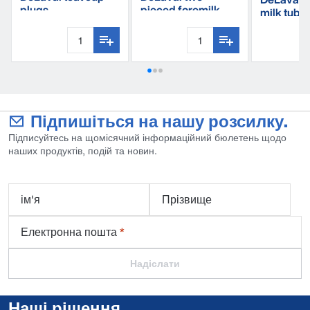
plugs
pieced foremilk
milk tube
cup
Підпишіться на нашу розсилку.
Підписуйтесь на щомісячний інформаційний бюлетень щодо
наших продуктів, подій та новин.
ім'я
Прізвище
Електронна пошта
*
Надіслати
Наші рішення