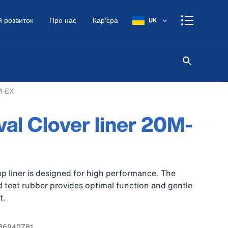
 розвиток
Про нас
Кар'єра
UK
M-EX
al Clover liner 20M-
up liner is designed for high performance. The
 teat rubber provides optimal function and gentle
t.
 86940781