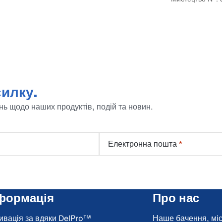
илку.
ь щодо наших продуктів, подій та новин.
Електронна пошта
*
формація
Про нас
ивація за вдяки DelPro™
Наше бачення, місі