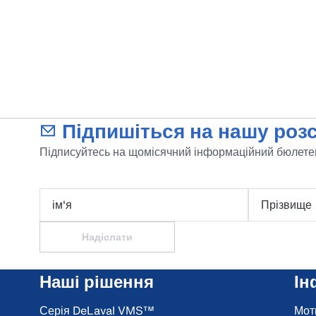
Підпишіться на нашу розс
Підписуйтесь на щомісячний інформаційний бюлетен
ім'я
Прізвище
Надіслати
Наші рішення
Ін
Серія DeLaval VMS™
Мот