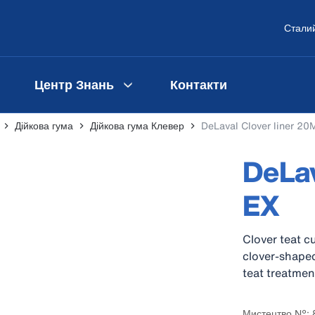
Сталий
Центр Знань
Контакти
Дійкова гума
Дійкова гума Клевер
DeLaval Clover liner 20
DeLav
EX
Clover teat c
clover-shaped
teat treatmen
Мистецтво №: