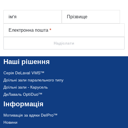
ім'я
Прізвище
Електронна пошта
*
Надіслати
Наші рішення
Серія DeLaval VMS™
Доїльні зали паралельного типу
Доїльні зали - Карусель
ДеЛаваль OptiDuo™
Інформація
Мотивація за вдяки DelPro™
Новини