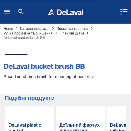
Home
Каталог продукції
Промивка та гігієна
Ручна промивка та очищення
Гігієнічні щітки
DeLaval bucket brush BB
DeLaval bucket brush BB
Round scrubbing brush for cleaning of buckets.
Подібні продукти
DeLaval plastic
Доїльний фартух
DeLaval 
bucket
від компанії
milking s