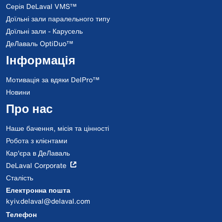
Серія DeLaval VMS™
Доїльні зали паралельного типу
Доїльні зали - Карусель
ДеЛаваль OptiDuo™
Інформація
Мотивація за вдяки DelPro™
Новини
Про нас
Наше бачення, місія та цінності
Робота з клієнтами
Кар'єра в ДеЛаваль
DeLaval Corporate
Сталість
Електронна пошта
kyiv.delaval@delaval.com
Телефон