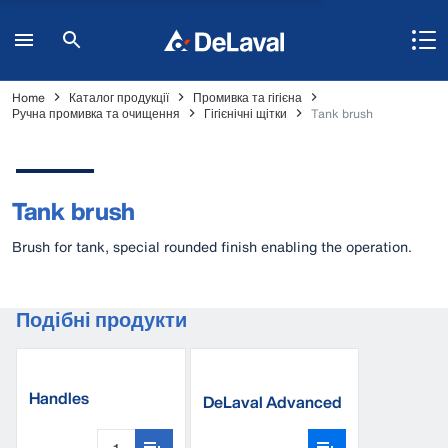
Home
Каталог продукції
Промивка та гігієна
Ручна промивка та очищення
Гігієнічні щітки
Tank brush
Tank brush
Brush for tank, special rounded finish enabling the operation.
Подібні продукти
Handles
DeLaval Advanced
milking sleeves