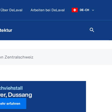
Über DeLaval
Arbeiten bei DeLaval
DE-CH
tektur
on Zentralschweiz
chviehstall
rer, Dussang
ehr erfahren