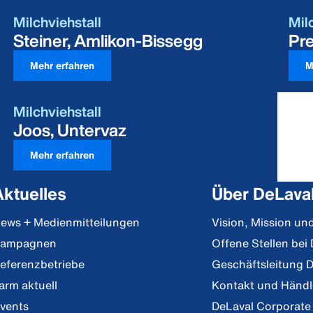
Milchviehstall
Mil
Steiner, Amlikon-Bissegg
Pre
Mehr erfahren
M
Milchviehstall
Joos, Untervaz
Mehr erfahren
Aktuelles
Über DeLava
ews + Medienmitteilungen
Vision, Mission u
ampagnen
Offene Stellen bei
eferenzbetriebe
Geschäftsleitung 
arm aktuell
Kontakt und Händ
vents
DeLaval Corporate