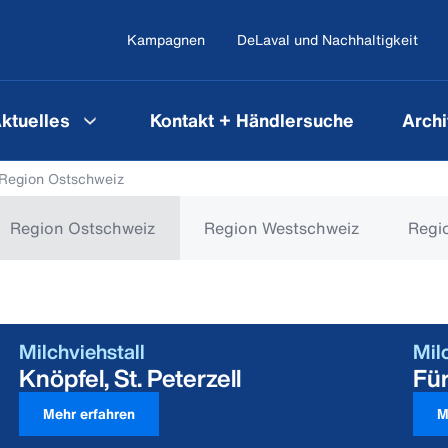
Kampagnen
DeLaval und Nachhaltigkeit
ktuelles
Kontakt + Händlersuche
Archi
Region Ostschweiz
Region Ostschweiz
Region Westschweiz
Regi
Milchviehstall
Mil
Knöpfel, St. Peterzell
Fü
Mehr erfahren
M