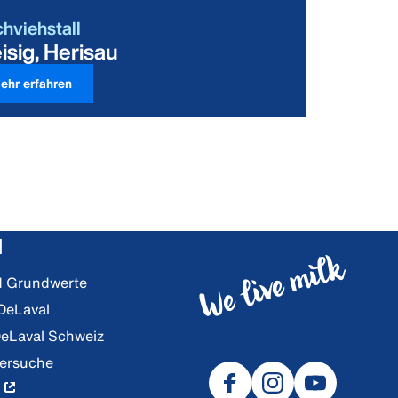
chviehstall
isig, Herisau
ehr erfahren
l
nd Grundwerte
 DeLaval
DeLaval Schweiz
lersuche