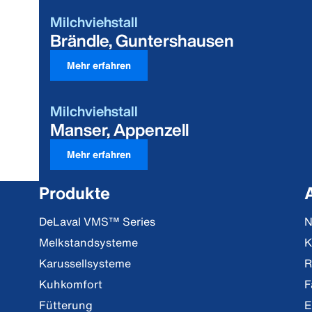
Milchviehstall
Brändle, Guntershausen
Mehr erfahren
Milchviehstall
Manser, Appenzell
Mehr erfahren
Produkte
DeLaval VMS™ Series
N
Melkstandsysteme
K
Karussellsysteme
R
Kuhkomfort
F
Fütterung
E