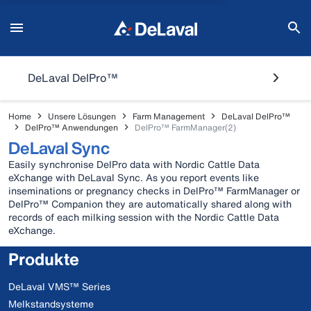
DeLaval DelPro™
Home
Unsere Lösungen
Farm Management
DeLaval DelPro™
DelPro™ Anwendungen
DelPro™ FarmManager(2)
DeLaval Sync
Easily synchronise DelPro data with Nordic Cattle Data
eXchange with DeLaval Sync. As you report events like
inseminations or pregnancy checks in DelPro™ FarmManager or
DelPro™ Companion they are automatically shared along with
records of each milking session with the Nordic Cattle Data
eXchange.
Produkte
DeLaval VMS™ Series
Melkstandsysteme