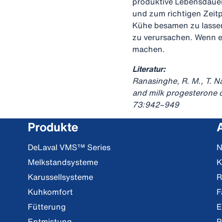
produktive Lebensdauer
und zum richtigen Zeit
Kühe besamen zu lassen
zu verursachen. Wenn es
machen.
Literatur:
Ranasinghe, R. M., T. N
and milk progesterone c
73:942–949
Produkte
DeLaval VMS™ Series
N
Melkstandsysteme
K
Karussellsysteme
R
Kuhkomfort
F
Fütterung
E
Entmistung
P