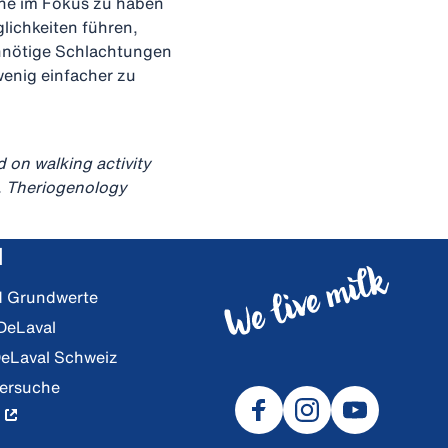
ühe im Fokus zu haben
lichkeiten führen,
unnötige Schlachtungen
wenig einfacher zu
 on walking activity
n. Theriogenology
l
nd Grundwerte
 DeLaval
DeLaval Schweiz
lersuche