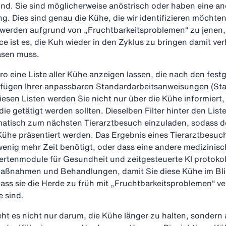
sind. Sie sind möglicherweise anöstrisch oder haben eine an
. Dies sind genau die Kühe, die wir identifizieren möchten
werden aufgrund von „Fruchtbarkeitsproblemen“ zu jenen, 
e ist es, die Kuh wieder in den Zyklus zu bringen damit ver
lasen muss.
ro eine Liste aller Kühe anzeigen lassen, die nach den fest
ufügen Ihrer anpassbaren Standardarbeitsanweisungen (St
esen Listen werden Sie nicht nur über die Kühe informiert
 getätigt werden sollten. Dieselben Filter hinter den Lis
tisch zum nächsten Tierarztbesuch einzuladen, sodass d
Kühe präsentiert werden. Das Ergebnis eines Tierarztbesuch
 wenig mehr Zeit benötigt, oder dass eine andere medizini
xpertenmodule für Gesundheit und zeitgesteuerte KI protokol
Maßnahmen und Behandlungen, damit Sie diese Kühe im Bli
dass sie die Herde zu früh mit „Fruchtbarkeitsproblemen“ ve
e sind.
eht es nicht nur darum, die Kühe länger zu halten, sondern