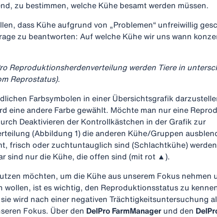
dend, zu bestimmen, welche Kühe besamt werden müssen.
len, dass Kühe aufgrund von „Problemen“ unfreiwillig gesc
 Frage zu beantworten: Auf welche Kühe wir uns wann konze
Pro Reproduktionsherdenverteilung werden Tiere in untersc
om Reprostatus).
dlichen Farbsymbolen in einer Übersichtsgrafik darzustellen,
rd eine andere Farbe gewählt. Möchte man nur eine Repro
rch Deaktivieren der Kontrollkästchen in der Grafik zur
teilung (Abbildung 1) die anderen Kühe/Gruppen ausblend
mt, frisch oder zuchtuntauglich sind (Schlachtkühe) werden 
 sind nur die Kühe, die offen sind (mit rot ▲).
t nutzen möchten, um die Kühe aus unserem Fokus nehmen u
n wollen, ist es wichtig, den Reproduktionsstatus zu kenne
sie wird nach einer negativen Trächtigkeitsuntersuchung al
unseren Fokus. Über den
DelPro FarmManager
und den
DelP