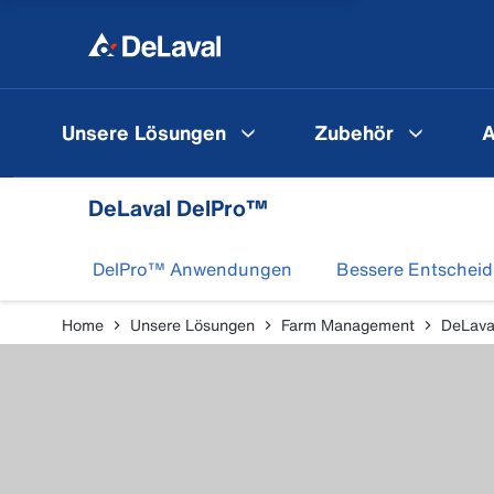
Unsere Lösungen
Zubehör
A
DeLaval DelPro™
DelPro™ Anwendungen
Bessere Entschei
Home
Unsere Lösungen
Farm Management
DeLava