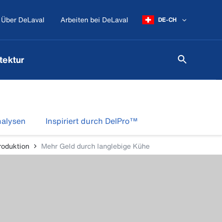
Über DeLaval
Arbeiten bei DeLaval
DE-CH
tektur
nalysen
Inspiriert durch DelPro™
roduktion
Mehr Geld durch langlebige Kühe