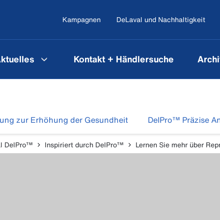
Kampagnen
DeLaval und Nachhaltigkeit
ktuelles
Kontakt + Händlersuche
Archi
dung zur Erhöhung der Gesundheit
DelPro™ Präzise A
l DelPro™
Inspiriert durch DelPro™
Lernen Sie mehr über Rep