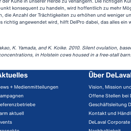
 der Kühe in unserer Herde zu verlängern. Die richtigen K
punkt konsequent zu handeln, wird hoffentlich zu mehr Mög
, die Anzahl der Trächtigkeiten zu erhöhen und weniger 
 richtig angewendet wird, hilft DelPro dabei, das alles ein 
akao, K. Yamada, and K. Koike. 2010. Silent ovulation, based
oncentrations, in Holstein cows housed in a free-stall bar
Aktuelles
Über DeLava
ews + Medienmitteilungen
Vision, Mission u
ampagnen
Offene Stellen bei
eferenzbetriebe
Geschäftsleitung 
arm aktuell
Kontakt und Händ
vents
DeLaval Corporate
rospekte
Nachhaltigkeit