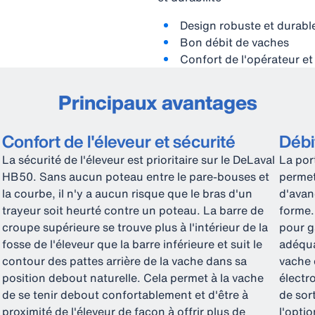
Design robuste et durabl
Bon débit de vaches
Confort de l'opérateur et
Principaux avantages
Confort de l'éleveur et sécurité
Débi
La sécurité de l'éleveur est prioritaire sur le DeLaval
La por
HB50. Sans aucun poteau entre le pare-bouses et
permet
la courbe, il n'y a aucun risque que le bras d'un
d'avan
trayeur soit heurté contre un poteau. La barre de
forme.
croupe supérieure se trouve plus à l'intérieur de la
pour g
fosse de l'éleveur que la barre inférieure et suit le
adéqua
contour des pattes arrière de la vache dans sa
vache 
position debout naturelle. Cela permet à la vache
électr
de se tenir debout confortablement et d'être à
de sor
proximité de l'éleveur de façon à offrir plus de
l'optio