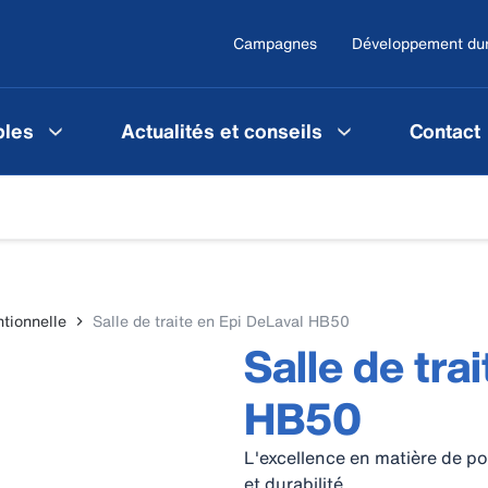
Campagnes
Développement du
les
Actualités et conseils
Contact
ntionnelle
Salle de traite en Epi DeLaval HB50
Salle de tra
HB50
L'excellence en matière de po
et durabilité