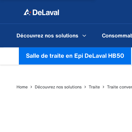
Découvrez nos solutions
Consommab
Salle de traite en Epi DeLaval HB50
Home
Découvrez nos solutions
Traite
Traite conve