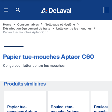
Home
Consommables
Nettoyage et Hygiène
Désinfection équipement de traite
Lutte contre les mouches
Papier tue-mouches Aptaor C60
Papier tue-mouches Aptaor C60
Conçu pour lutter contre les mouches.
Produits similaires
Papier tue-
Rouleau tue-
Rouleau t
mouches Aptaor
mouche Aptaor
mouche A