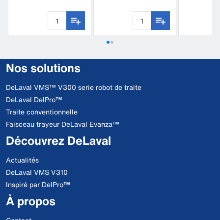
S180
Nos solutions
DeLaval VMS™ V300 serie robot de traite
DeLaval DelPro™
Traite conventionnelle
Faisceau trayeur DeLaval Evanza™
Découvrez DeLaval
Actualités
DeLaval VMS V310
Inspiré par DelPro™
À propos