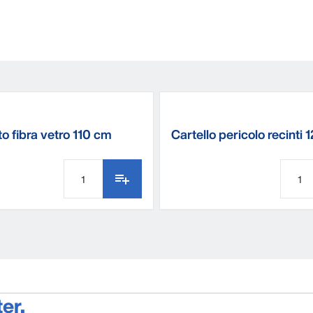
o fibra vetro 110 cm
Cartello pericolo recinti 1
cm SET 4 pz
er.