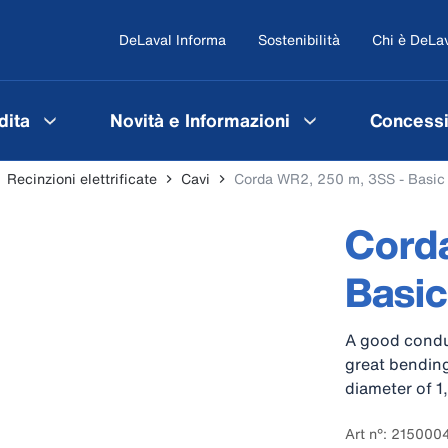
DeLaval Informa
Sostenibilità
Chi è DeLa
dita
Novità e Informazioni
Concessi
Recinzioni elettrificate
Cavi
Corda WR2, 250 m, 3SS - Basic
Cord
Basic
A good conduc
great bending
diameter of 1
Art n°: 215000