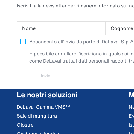
Iscriviti alla newsletter per rimanere informato sui no
Nome
Cognome
Acconsento all'invio da parte di DeLaval S.p.A. 
È possibile annullare l'iscrizione in qualsiasi
come DeLaval tratta i dati personali raccolti tra
Invio
Le nostri soluzioni
M
DeLaval Gamma VMS™
N
Sale di mungitura
Ev
Giostre
Is
Gestione aziendale
I 