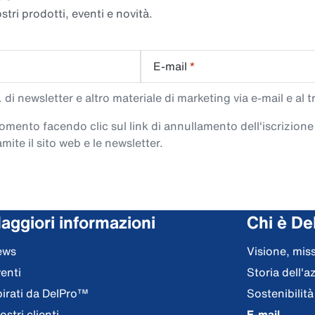
stri prodotti, eventi e novità.
E-mail
*
di newsletter e altro materiale di marketing via e-mail e al 
 momento facendo clic sul link di annullamento dell'iscrizione
mite il sito web e le newsletter.
aggiori informazioni
Chi è De
ews
Visione, miss
enti
Storia dell'a
pirati da DelPro™
Sostenibilità
nostri clienti
E-mail