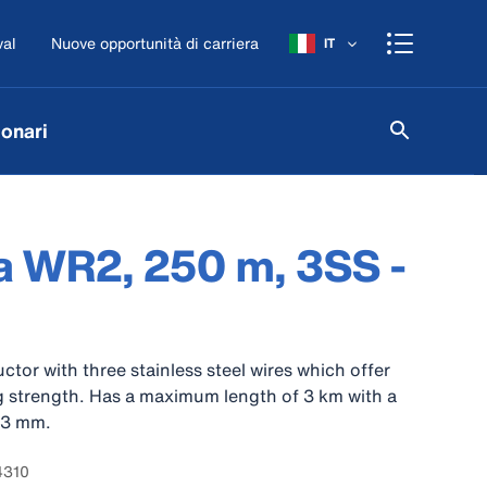
val
Nuove opportunità di carriera
IT
onari
a WR2, 250 m, 3SS -
tor with three stainless steel wires which offer
 strength. Has a maximum length of 3 km with a
,3 mm.
4310