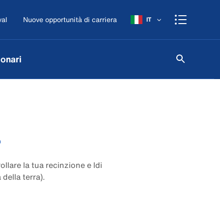
val
Nuove opportunità di carriera
IT
onari
r
llare la tua recinzione e ldi
 della terra).