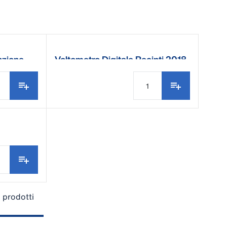
nzione
Voltometro Digitale Recinti 2018
5 prodotti