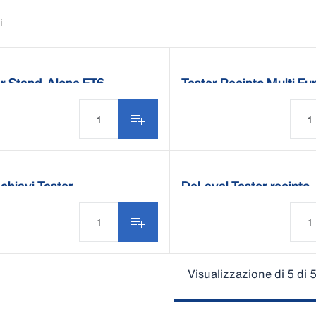
i
er Stand-Alone FT6
Tester Recinto Multi Fu
chiavi Tester
DeLaval Tester recinto
Visualizzazione di 5 di 