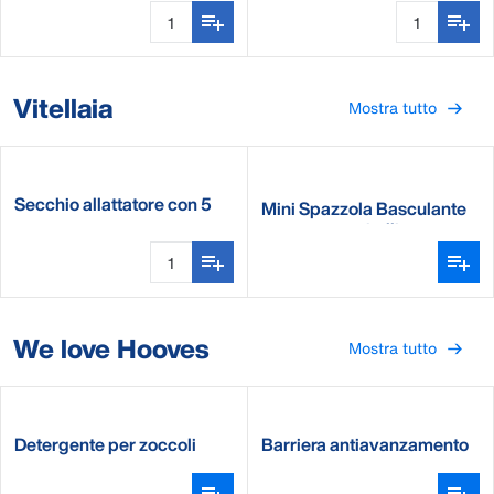
Vitellaia
Mostra tutto
Secchio allattatore con 5
Mini Spazzola Basculante
tettarelle
per capre e vitelli
We love Hooves
Mostra tutto
Detergente per zoccoli
Barriera antiavanzamento
HC40
BB120 e BB100