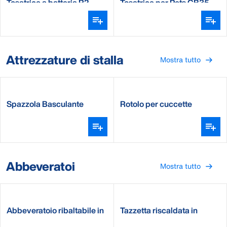
Tosatrice a batteria R2
Tosatrice per Pets CB35
Attrezzature di stalla
Mostra tutto
Spazzola Basculante
Rotolo per cuccette
DeLaval SCB 3.0 All-Blue
DeLaval CR20
Abbeveratoi
Mostra tutto
Abbeveratoio ribaltabile in
Tazzetta riscaldata in
acciaio ST-150/200/250
acciaio Inox Nelson E300