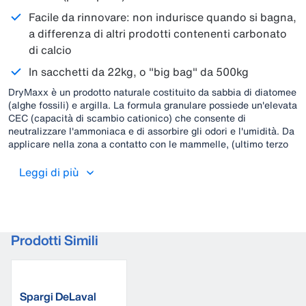
Facile da rinnovare: non indurisce quando si bagna,
a differenza di altri prodotti contenenti carbonato
di calcio
In sacchetti da 22kg, o "big bag" da 500kg
DryMaxx è un prodotto naturale costituito da sabbia di diatomee
(alghe fossili) e argilla. La formula granulare possiede un'elevata
CEC (capacità di scambio cationico) che consente di
neutralizzare l'ammoniaca e di assorbire gli odori e l'umidità. Da
applicare nella zona a contatto con le mammelle, (ultimo terzo
della cuccetta in corrispondenza della corsia). Prima
applicazione: 100gr/m2. Nelle successive applicazioni (1 o 2
Leggi di più
volte alla settimana): 50gr/m2 (grammi per metro quadrato)
Prodotti Simili
Spargi DeLaval