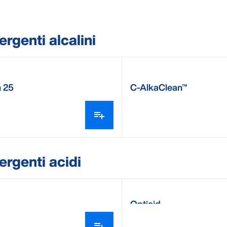
ergenti alcalini
h 25
C-AlkaClean™
ergenti acidi
Opticid