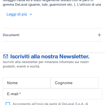
gomma DeLaval (guaine, tubi, guarnizioni etc. ). L'utilizzo di una
routine di lavaggio efficace è fondamentale per garantirti le
performance del tuo impianto di mungitura e la qualità del latte.
Leggi di più
Documenti
Iscriviti alla nostra Newsletter.
Iscriviti alla newsletter per rimanere informato sui nostri
prodotti, eventi e novità.
Nome
Cognome
E-mail
*
Acconsento all'invio da parte di DeLaval S.p.A. di