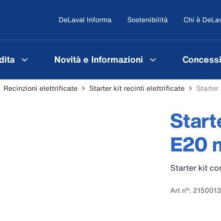
DeLaval Informa
Sostenibilità
Chi è DeLa
dita
Novità e Informazioni
Concessi
Recinzioni elettrificate
Starter kit recinti elettrificate
Starter
Start
E20 
Starter kit c
Art n°: 215001