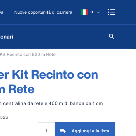
val
Nuove opportunità di carriera
IT
onari
 Kit Recinto con E20 m Rete
er Kit Recinto con
m Rete
on centralina da rete e 400 m di banda da 1 cm
3526
Aggiungi alla lista