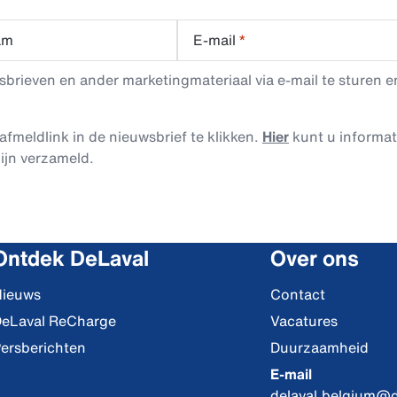
am
E-mail
*
rieven en ander marketingmateriaal via e-mail te sturen en
afmeldlink in de nieuwsbrief te klikken.
Hier
kunt u informa
ijn verzameld.
Ontdek DeLaval
Over ons
ieuws
Contact
eLaval ReCharge
Vacatures
ersberichten
Duurzaamheid
E-mail
delaval.belgium@