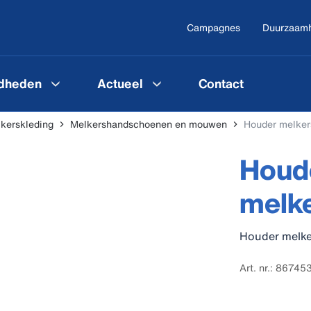
Campagnes
Duurzaam
gdheden
Actueel
Contact
kerskleding
Melkershandschoenen en mouwen
Houder melke
Houd
melk
Houder melk
Art. nr.: 86745