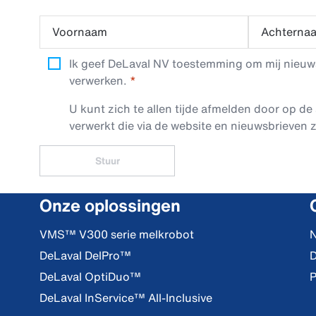
Voornaam
Achterna
Ik geef DeLaval NV toestemming om mij nieuwsb
verwerken.
U kunt zich te allen tijde afmelden door op de 
verwerkt die via de website en nieuwsbrieven z
Stuur
Onze oplossingen
VMS™ V300 serie melkrobot
N
DeLaval DelPro™
D
DeLaval OptiDuo™
P
DeLaval InService™ All-Inclusive