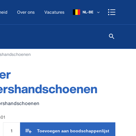
heid
Over ons
Vacatures
NL-BE
rshandschoenen
er
ershandschoenen
ershandschoenen
301
Toevoegen aan boodschappenlijst