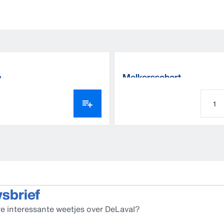
Melkersschort
™
wsbrief
e interessante weetjes over DeLaval?