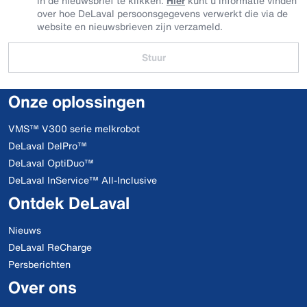
in de nieuwsbrief te klikken.
Hier
kunt u informatie vinden
over hoe DeLaval persoonsgegevens verwerkt die via de
website en nieuwsbrieven zijn verzameld.
Stuur
Onze oplossingen
VMS™ V300 serie melkrobot
DeLaval DelPro™
DeLaval OptiDuo™
DeLaval InService™ All-Inclusive
Ontdek DeLaval
Nieuws
DeLaval ReCharge
Persberichten
Over ons