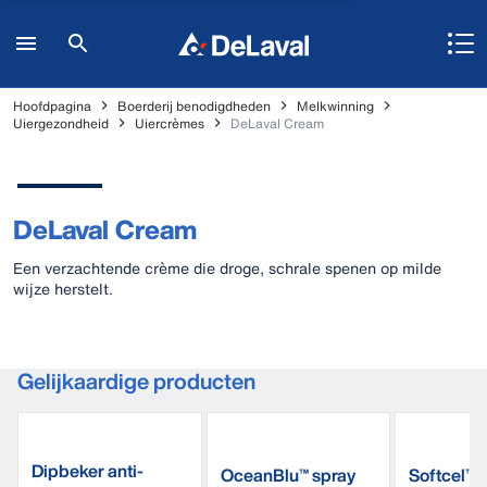
Hoofdpagina
Boerderij benodigdheden
Melkwinning
Uiergezondheid
Uiercrèmes
DeLaval Cream
DeLaval Cream
Een verzachtende crème die droge, schrale spenen op milde
wijze herstelt.
Gelijkaardige producten
Dipbeker anti-
OceanBlu™ spray
Softcel™