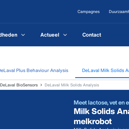
Campagnes
Duurzaam
gdheden
Actueel
Contact
eLaval Plus Behaviour Analysis
DeLaval Milk Solids A
DeLaval BioSensors
DeLaval Milk Solids Analysis
Meet lactose, vet en e
Milk Solids A
melkrobot