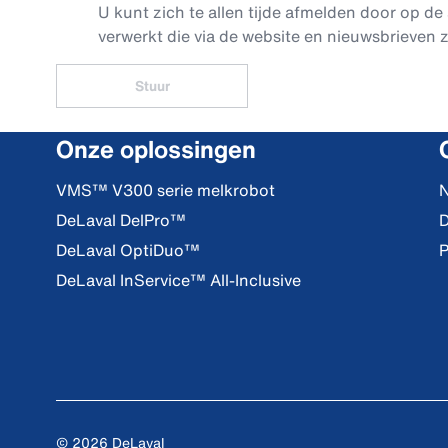
U kunt zich te allen tijde afmelden door op de 
verwerkt die via de website en nieuwsbrieven z
Stuur
Onze oplossingen
VMS™ V300 serie melkrobot
N
DeLaval DelPro™
D
DeLaval OptiDuo™
P
DeLaval InService™ All-Inclusive
© 2026 DeLaval