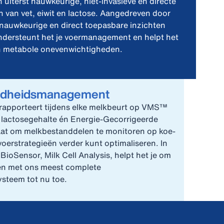
n uiterst nauwkeurige, niet-invasieve en directe
 van vet, eiwit en lactose. Aangedreven door
e nauwkeurige en direct toepasbare inzichten
ndersteunt het je voermanagement en helpt het
an metabole onevenwichtigheden.
ondheidsmanagement
 rapporteert tijdens elke melkbeurt op VMS™
en lactosegehalte én Energie‑Gecorrigeerde
staat om melkbestanddelen te monitoren op koe-
 voerstrategieën verder kunt optimaliseren. In
ioSensor, Milk Cell Analysis, helpt het je om
en met ons meest complete
steem tot nu toe.