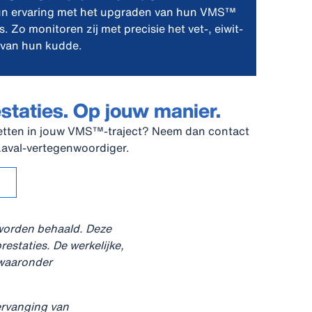
hun ervaring met het upgraden van hun VMS™
. Zo monitoren zij met precisie het vet-, eiwit-
k van hun kudde.
estaties. Op jouw manier.
zetten in jouw VMS™‑traject? Neem dan contact
Laval‑vertegenwoordiger.
 worden behaald. Deze
estaties. De werkelijke,
, waaronder
ervanging van