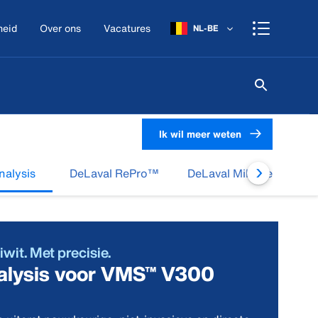
heid
Over ons
Vacatures
NL-BE
Ik wil meer weten
nalysis
DeLaval RePro™
DeLaval Milk Cell Analy
iwit. Met precisie.
nalysis voor VMS™ V300