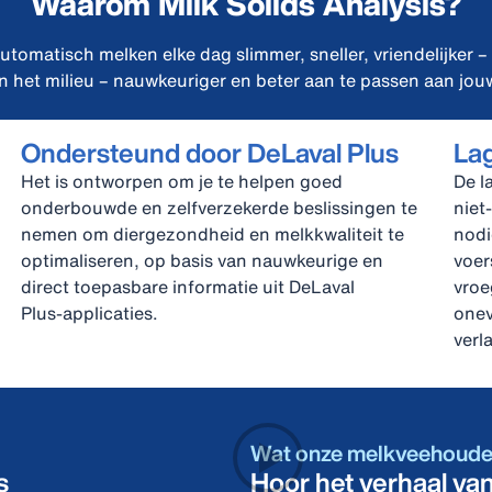
Waarom Milk Solids Analysis?
tomatisch melken elke dag slimmer, sneller, vriendelijker –
n het milieu – nauwkeuriger en beter aan te passen aan jouw
Ondersteund door DeLaval Plus
La
Het is ontworpen om je te helpen goed
De l
onderbouwde en zelfverzekerde beslissingen te
niet
nemen om diergezondheid en melkkwaliteit te
nodi
optimaliseren, op basis van nauwkeurige en
voer
direct toepasbare informatie uit DeLaval
vroe
Plus‑applicaties.
onev
verl
Wat onze melkveehoude
s
Hoor het verhaal va