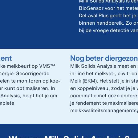
Milk Solids Analysis is ee
BioSensor voor het meten
DeLaval Plus geeft het j
binnen handbereik. Zo o
bij de vroege detectie v
ment
Nog beter diergez
 elke melkbeurt op VMS™
Milk Solids Analysis meet en
 Energie‑Gecorrigeerde
in-line het melkvet-, eiwit- 
delen te monitoren op koe-
Melk (EKM). Het stelt je in 
er kunt optimaliseren. In
en koppel­niveau, zodat je je
Analysis, helpt het je om
combinatie met onze andere B
mplete
je rendement te maximaliser
melkkwaliteitsmanagementsy