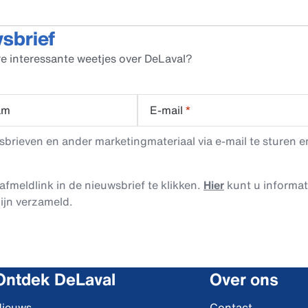
wsbrief
e interessante weetjes over DeLaval?
am
E-mail
*
rieven en ander marketingmateriaal via e-mail te sturen en
afmeldlink in de nieuwsbrief te klikken.
Hier
kunt u informa
ijn verzameld.
Ontdek DeLaval
Over ons
ieuws
Contact