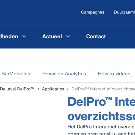
Campagnes
Duurzaam
gdheden
Actueel
Contact
BioModellen
Precision Analytics
How to videos
DeLaval DelPro™
Applicaties
DelPro™ Interactief overzichts
DelPro™ Inte
overzichts
Het DelPro Interactief overzi
ogen en oren terwijl u aan he