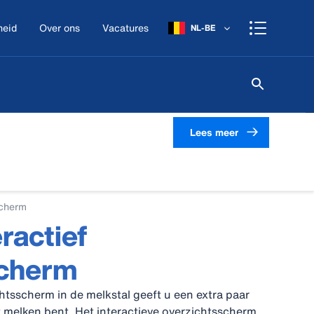
heid
Over ons
Vacatures
NL-BE
Lees meer
scherm
ractief
scherm
chtsscherm in de melkstal geeft u een extra paar
t melken bent. Het interactieve overzichtsscherm