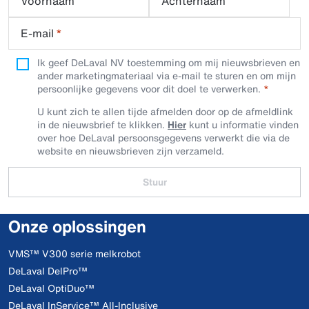
Voornaam
Achternaam
E-mail
*
Ik geef DeLaval NV toestemming om mij nieuwsbrieven en
ander marketingmateriaal via e-mail te sturen en om mijn
persoonlijke gegevens voor dit doel te verwerken.
U kunt zich te allen tijde afmelden door op de afmeldlink
in de nieuwsbrief te klikken.
Hier
kunt u informatie vinden
over hoe DeLaval persoonsgegevens verwerkt die via de
website en nieuwsbrieven zijn verzameld.
Stuur
Onze oplossingen
VMS™ V300 serie melkrobot
DeLaval DelPro™
DeLaval OptiDuo™
DeLaval InService™ All-Inclusive