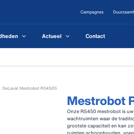
Campagnes
Duurzaam
gdheden
Actueel
Contact
DeLaval Mestrobot RS450S
Mestrobot 
Onze RS450 mestrobot is uw 
wachtruimten waar de traditi
grootste capaciteit en kan z
ruimten schoonhouden, voerg