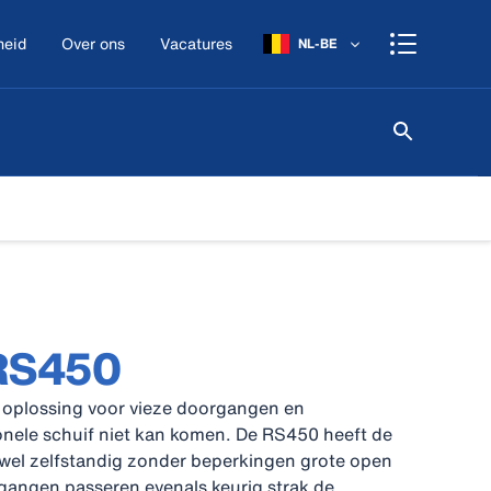
heid
Over ons
Vacatures
NL-BE
RS450
oplossing voor vieze doorgangen en
onele schuif niet kan komen. De RS450 heeft de
owel zelfstandig zonder beperkingen grote open
angen passeren evenals keurig strak de