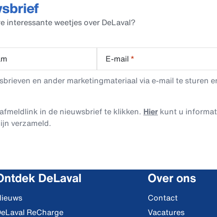
wsbrief
e interessante weetjes over DeLaval?
am
E-mail
*
rieven en ander marketingmateriaal via e-mail te sturen en
afmeldlink in de nieuwsbrief te klikken.
Hier
kunt u informa
ijn verzameld.
Ontdek DeLaval
Over ons
ieuws
Contact
eLaval ReCharge
Vacatures