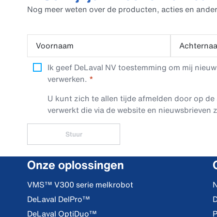
Nog meer weten over de producten, acties en ander
Voornaam
Achterna
Ik geef DeLaval NV toestemming om mij nieuwsb
verwerken.
U kunt zich te allen tijde afmelden door op de 
verwerkt die via de website en nieuwsbrieven z
Stuur
Onze oplossingen
VMS™ V300 serie melkrobot
N
DeLaval DelPro™
D
DeLaval OptiDuo™
P