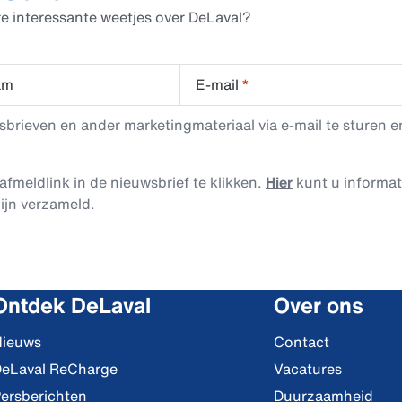
e interessante weetjes over DeLaval?
am
E-mail
*
rieven en ander marketingmateriaal via e-mail te sturen en
afmeldlink in de nieuwsbrief te klikken.
Hier
kunt u informa
ijn verzameld.
Ontdek DeLaval
Over ons
ieuws
Contact
eLaval ReCharge
Vacatures
ersberichten
Duurzaamheid