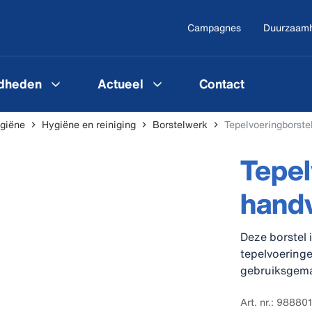
Campagnes
Duurzaam
gdheden
Actueel
Contact
ygiëne
Hygiëne en reiniging
Borstelwerk
Tepelvoeringborste
Tepel
hand
Deze borstel 
tepelvoeringe
gebruiksgem
Art. nr.: 98880