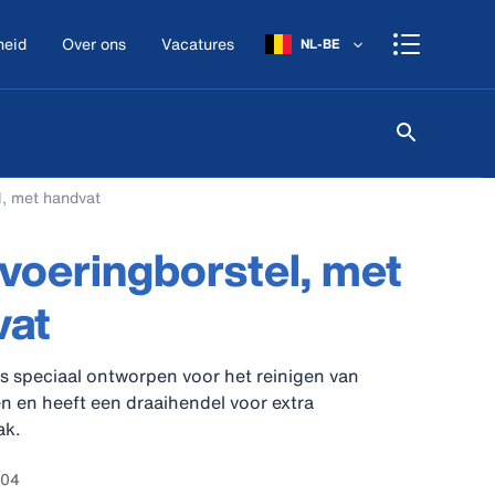
heid
Over ons
Vacatures
NL-BE
l, met handvat
voeringborstel, met
vat
is speciaal ontworpen voor het reinigen van
n en heeft een draaihendel voor extra
ak.
104