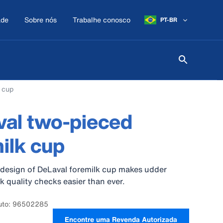
ade
Sobre nós
Trabalhe conosco
PT-BR
 cup
al two-pieced
ilk cup
 design of DeLaval foremilk cup makes udder
k quality checks easier than ever.
duto: 96502285
Encontre uma Revenda Autorizada