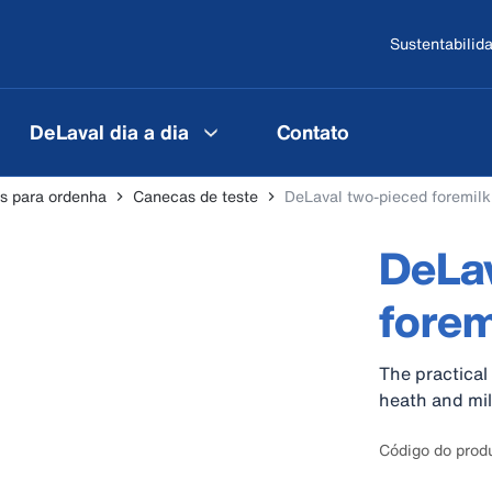
Sustentabilid
DeLaval dia a dia
Contato
s para ordenha
Canecas de teste
DeLaval two-pieced foremilk
DeLav
forem
The practical
heath and mil
Código do pro