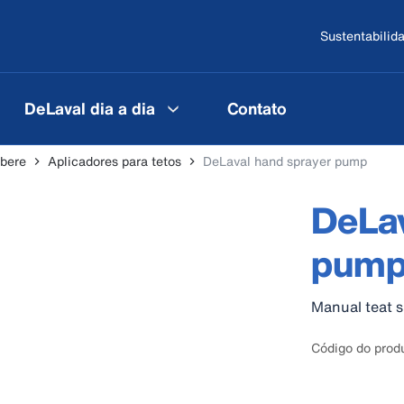
Sustentabilid
DeLaval dia a dia
Contato
bere
Aplicadores para tetos
DeLaval hand sprayer pump
DeLav
pum
Manual teat s
Código do pro