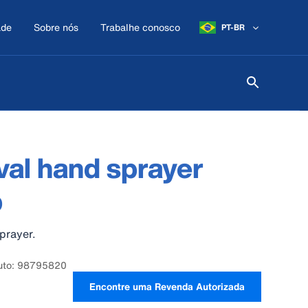
ade
Sobre nós
Trabalhe conosco
PT-BR
al hand sprayer
p
prayer.
duto: 98795820
Encontre uma Revenda Autorizada