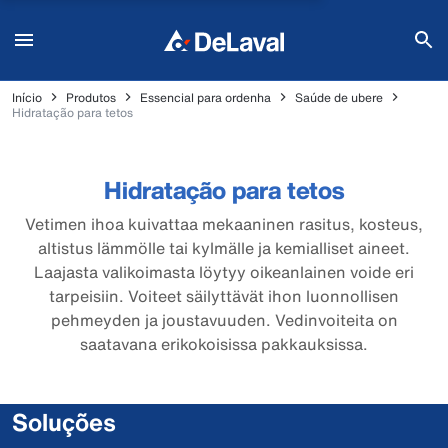
Início
Produtos
Essencial para ordenha
Saúde de ubere
Hidratação para tetos
Hidratação para tetos
Vetimen ihoa kuivattaa mekaaninen rasitus, kosteus,
altistus lämmölle tai kylmälle ja kemialliset aineet.
Laajasta valikoimasta löytyy oikeanlainen voide eri
tarpeisiin. Voiteet säilyttävät ihon luonnollisen
pehmeyden ja joustavuuden. Vedinvoiteita on
saatavana erikokoisissa pakkauksissa.
Soluções