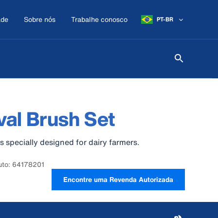
ade
Sobre nós
Trabalhe conosco
PT-BR
al Brush Set
s specially designed for dairy farmers.
uto: 64178201
Encontre uma Revenda Autorizada