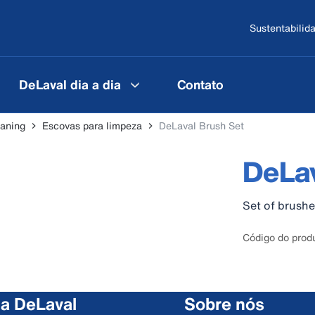
Sustentabilid
DeLaval dia a dia
Contato
aning
Escovas para limpeza
DeLaval Brush Set
DeLav
Set of brushe
Código do prod
 a DeLaval
Sobre nós