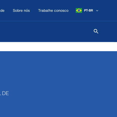
ade
Sobre nós
Trabalhe conosco
PT-BR
L DE